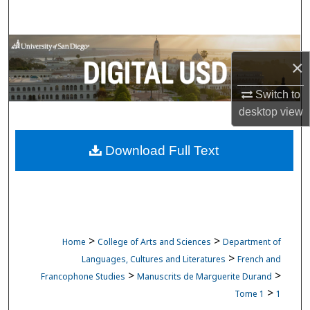
Search
Browse Collections
×
My Account
Switch to
desktop
view
About
Download Full Text
Digital Commons Network™
>
>
Home
College of Arts and Sciences
Department of
>
Languages, Cultures and Literatures
French and
>
>
Francophone Studies
Manuscrits de Marguerite Durand
>
Tome 1
1