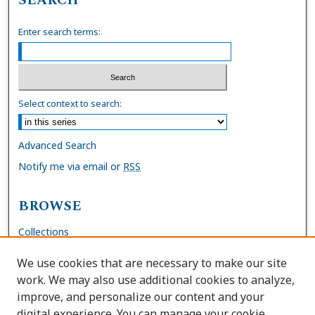
Enter search terms:
Select context to search:
Advanced Search
Notify me via email or
RSS
BROWSE
Collections
Disciplines
We use cookies that are necessary to make our site
Authors
work. We may also use additional cookies to analyze,
improve, and personalize our content and your
AUTHOR CORNER
digital experience. You can manage your cookie